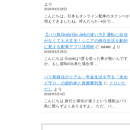
より
2026年6月29日
こんにちは。日本もオンライン配車のタクシーが
増えてきましたね。呼んだら3～4分で…
【バリ島Grab/Go-Jekの使い方】運転に自信
がなくても大丈夫！シニアの移住生活を劇的
に変える配車アプリ活用術
に
sawo
より
2026年6月29日
こんにちは Gojekは1度も使った事が無いんです
が、もし渡Bali出来た場合滞…
バリ島移住のリアル：年金生活を守る「攻め
と守り」の節約術と医療費対策
に
とりいた
だし
より
2026年5月4日
こんにちは 旅行と移住が違うという感覚はバリ
島に限らずよくありますよ。 ただ、バ…