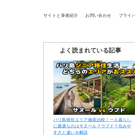
サイトと筆者紹介
お問い合わせ
プライ
よく読まれている記事
バリ島移住エリア徹底比較！一人暮らし
に最適なのはサヌール？ウブド？住みや
すさと違いを解説