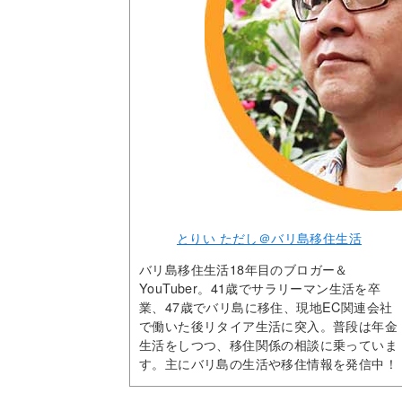
とりい ただし＠バリ島移住生活
バリ島移住生活18年目のブロガー＆
YouTuber。41歳でサラリーマン生活を卒
業、47歳でバリ島に移住、現地EC関連会社
で働いた後リタイア生活に突入。普段は年金
生活をしつつ、移住関係の相談に乗っていま
す。主にバリ島の生活や移住情報を発信中！