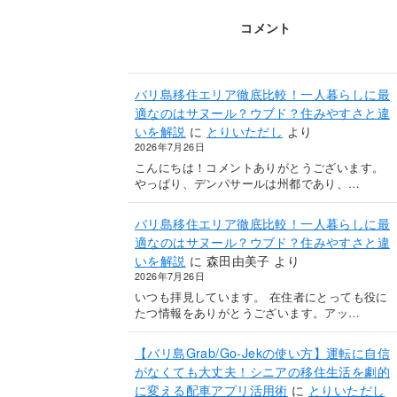
コメント
バリ島移住エリア徹底比較！一人暮らしに最
適なのはサヌール？ウブド？住みやすさと違
いを解説
に
とりいただし
より
2026年7月26日
こんにちは！コメントありがとうございます。
やっぱり、デンパサールは州都であり、…
バリ島移住エリア徹底比較！一人暮らしに最
適なのはサヌール？ウブド？住みやすさと違
いを解説
に
森田由美子
より
2026年7月26日
いつも拝見しています。 在住者にとっても役に
たつ情報をありがとうございます。アッ…
【バリ島Grab/Go-Jekの使い方】運転に自信
がなくても大丈夫！シニアの移住生活を劇的
に変える配車アプリ活用術
に
とりいただし