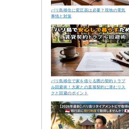
バリ島移住に変圧器は必要？現地の電気
事情と対策
バリ島移住で家を借りる際の契約トラブ
ル回避術！大家との直接契約に潜むリス
クと回避のポイント