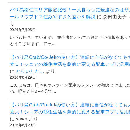
バリ島移住エリア徹底比較！一人暮らしに最適なのはサ
ール？ウブド？住みやすさと違いを解説
に
森田由美子
り
2026年7月26日
いつも拝見しています。 在住者にとっても役にたつ情報をあり
とうございます。アッ…
【バリ島Grab/Go-Jekの使い方】運転に自信がなくても
丈夫！シニアの移住生活を劇的に変える配車アプリ活用
に
とりいただし
より
2026年6月29日
こんにちは。日本もオンライン配車のタクシーが増えてきまし
ね。呼んだら3～4分で…
【バリ島Grab/Go-Jekの使い方】運転に自信がなくても
丈夫！シニアの移住生活を劇的に変える配車アプリ活用
に
sawo
より
2026年6月29日