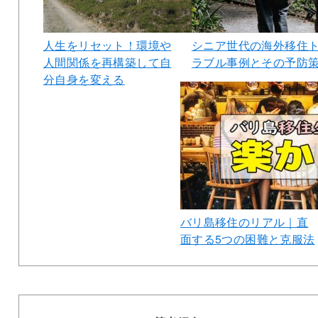
人生をリセット！環境や
シニア世代の海外移住
人間関係を再構築して自
ラブル事例とその予防
分自身を変える
バリ島移住のリアル｜直
面する5つの困難と克服法