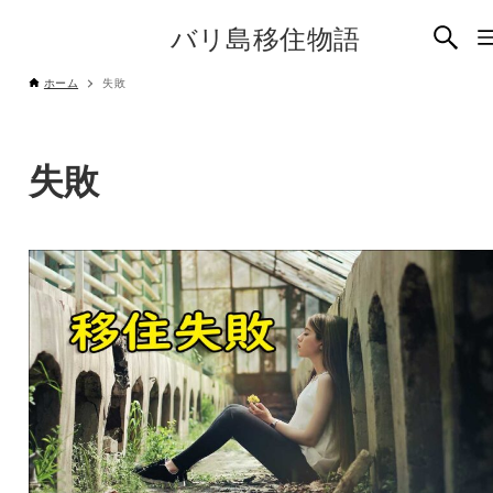
バリ島移住物語
ホーム
失敗
失敗