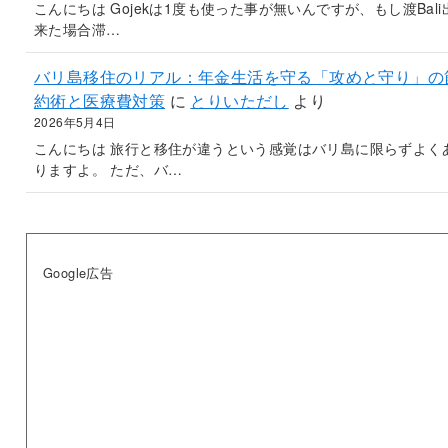
こんにちは Gojekは1度も使った事が無いんですが、もし渡Bali
来た場合滞…
バリ島移住のリアル：年金生活を守る「攻めと守り」の
約術と医療費対策
に
とりいただし
より
2026年5月4日
こんにちは 旅行と移住が違うという感覚はバリ島に限らずよく
りますよ。 ただ、バ…
Google広告