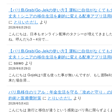
【バリ島Grab/Go-Jekの使い方】運転に自信がなくても
丈夫！シニアの移住生活を劇的に変える配車アプリ活用
に
とりいただし
より
2026年6月29日
こんにちは。日本もオンライン配車のタクシーが増えてきまし
ね。呼んだら3～4分で…
【バリ島Grab/Go-Jekの使い方】運転に自信がなくても
丈夫！シニアの移住生活を劇的に変える配車アプリ活用
に
sawo
より
2026年6月29日
こんにちは Gojekは1度も使った事が無いんですが、もし渡Bali
来た場合滞…
バリ島移住のリアル：年金生活を守る「攻めと守り」の
約術と医療費対策
に
とりいただし
より
2026年5月4日
こんにちは 旅行と移住が違うという感覚はバリ島に限らずよく