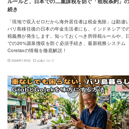
ルールと、日本での二重課税を防ぐ「租税条約」
続き
「現地で収入ゼロだから海外居住者は税金免除」は勘違
バリ島移住後の日本の年金生活者にも、インドネシアで
税義務が発生します。知っておくべき所得税ルールや、
での20%源泉徴収を防ぐ必須手続き、最新税務システム
Coretaxの情報を徹底解説！
2026年7月5日
お金について