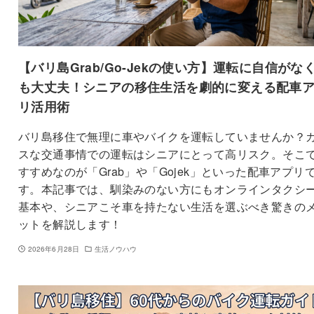
【バリ島Grab/Go-Jekの使い方】運転に自信がな
も大丈夫！シニアの移住生活を劇的に変える配車
リ活用術
バリ島移住で無理に車やバイクを運転していませんか？
スな交通事情での運転はシニアにとって高リスク。そこ
すすめなのが「Grab」や「Gojek」といった配車アプリ
す。本記事では、馴染みのない方にもオンラインタクシ
基本や、シニアこそ車を持たない生活を選ぶべき驚きの
ットを解説します！
2026年6月28日
生活ノウハウ