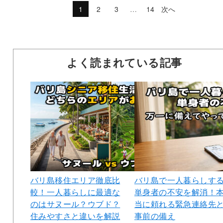
1
2
3
…
14
次へ
よく読まれている記事
バリ島移住エリア徹底比
バリ島で一人暮らしす
較！一人暮らしに最適な
単身者の不安を解消！
のはサヌール？ウブド？
当に頼れる緊急連絡先
住みやすさと違いを解説
事前の備え