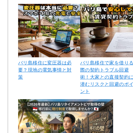
バリ島移住に変圧器は必
バリ島移住で家を借り
要？現地の電気事情と対
際の契約トラブル回避
策
術！大家との直接契約
潜むリスクと回避のポ
ント