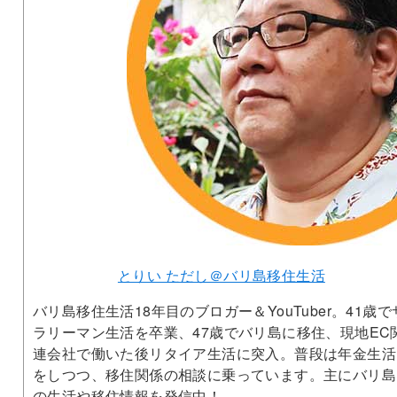
とりい ただし＠バリ島移住生活
バリ島移住生活18年目のブロガー＆YouTuber。41歳で
ラリーマン生活を卒業、47歳でバリ島に移住、現地EC
連会社で働いた後リタイア生活に突入。普段は年金生活
をしつつ、移住関係の相談に乗っています。主にバリ島
の生活や移住情報を発信中！