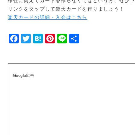
移住に備えてカードを作らなくてはという方、ぜひ
リンクをタップして楽天カードを作りましょう！
楽天カードの詳細・入会はこちら
F
T
H
Pi
Li
共
a
wi
at
nt
n
有
c
tt
e
er
e
e
er
n
e
b
a
st
Google広告
o
o
k