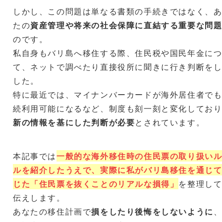
しかし、この問題は単なる書類の手続きではなく、
たの
資産管理や将来の社会保障に直結する重要な問
のです。
私自身もバリ島へ移住する際、住民税や国民年金に
て、ネットで調べたり直接役所に聞きに行き判断を
した。
特に最近では、マイナンバーカードが海外居住者で
続利用可能になるなど、制度も刻一刻と変化してお
新の情報を基にした判断が必要
とされています。
本記事では
一般的な海外移住時の住民票の取り扱い
ルを紹介したうえで、実際に私がバリ島移住を通じ
じた「住民票を抜くことのリアルな損得」
を整理し
伝えします。
あなたの移住計画で
損をしたり後悔をしないように