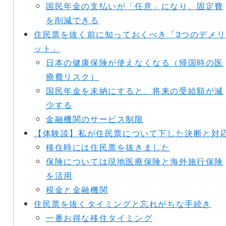
国民年金の支払いが「任意」になり、固定費
を削減できる
住民票を抜く前に知っておくべき「3つのデメリ
ット」
日本の健康保険が使えなくなる（帰国時の医
療費リスク）
国民年金を未納にすると、将来の受給額が減
少する
金融機関のサービス制限
【体験談】私が住民票について下した決断と対
移住時には住民票を抜きました
保険については現地医療保険と海外旅行保険
を活用
税金と金融機関
住民票を抜くタイミングと忘れがちな手続き
一番お得な移住タイミング