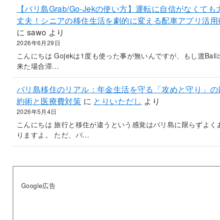
【バリ島Grab/Go-Jekの使い方】運転に自信がなくても
丈夫！シニアの移住生活を劇的に変える配車アプリ活用
に
sawo
より
2026年6月29日
こんにちは Gojekは1度も使った事が無いんですが、もし渡Bali
来た場合滞…
バリ島移住のリアル：年金生活を守る「攻めと守り」の
約術と医療費対策
に
とりいただし
より
2026年5月4日
こんにちは 旅行と移住が違うという感覚はバリ島に限らずよく
りますよ。 ただ、バ…
Google広告