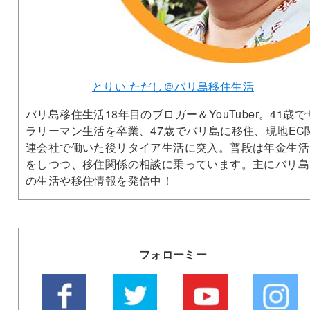
とりい ただし＠バリ島移住生活
バリ島移住生活18年目のブロガー＆YouTuber。41歳で
ラリーマン生活を卒業、47歳でバリ島に移住、現地EC
連会社で働いた後リタイア生活に突入。普段は年金生活
をしつつ、移住関係の相談に乗っています。主にバリ島
の生活や移住情報を発信中！
フォローミー