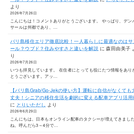
より
2026年7月26日
こんにちは！コメントありがとうございます。 やっぱり、デン
サールは州都であり、…
バリ島移住エリア徹底比較！一人暮らしに最適なのはサ
ール？ウブド？住みやすさと違いを解説
に
森田由美子
り
2026年7月26日
いつも拝見しています。 在住者にとっても役にたつ情報をあり
とうございます。アッ…
【バリ島Grab/Go-Jekの使い方】運転に自信がなくても
丈夫！シニアの移住生活を劇的に変える配車アプリ活用
に
とりいただし
より
2026年6月29日
こんにちは。日本もオンライン配車のタクシーが増えてきまし
ね。呼んだら3～4分で…