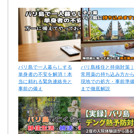
バリ島で一人暮らしする
バリ島移住と持病対策
単身者の不安を解消！本
常用薬の持ち込み方か
当に頼れる緊急連絡先と
現地での処方・事前準
事前の備え
まで徹底解説