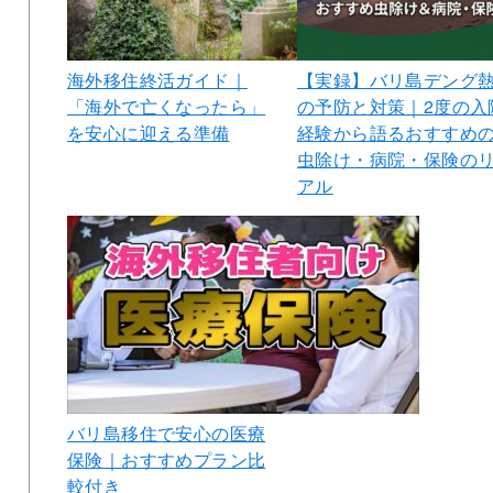
海外移住終活ガイド｜
【実録】バリ島デング
「海外で亡くなったら」
の予防と対策｜2度の入
を安心に迎える準備
経験から語るおすすめ
虫除け・病院・保険の
アル
バリ島移住で安心の医療
保険｜おすすめプラン比
較付き