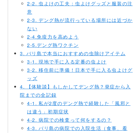
2-2. 虫よけの工夫：虫よけグッズと服装の注
意
2-3. デング熱が流行っている場所には近づか
ない
2-4.免疫力を高めよう
2-5.デング熱ワクチン
3. バリ島で本当におすすめの虫除けアイテム
3-1. 現地で手に入る定番の虫よけ
3-2. 移住前に準備！日本で手に入る虫よけグ
ッズ
4. 【体験談】もしかしてデング熱？発症から入
院までの全記録
4-1. 私が2度のデング熱で経験した「風邪と
は違う」初期症状
4-2. 病院での検査って何をするの？
4-3. バリ島の病院での入院生活（食事、看