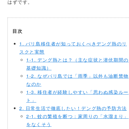
はずです。
目次
1. バリ島移住者が知っておくべきデング熱のリ
スクと実態
1-1. デング熱とは？（主な症状と潜伏期間の
基礎知識）
1-2. なぜバリ島では「雨季」以外も油断禁物
なのか
1-3. 移住者が経験しやすい「思わぬ感染ルー
ト」
2. 日常生活で徹底したい！デング熱の予防方法
2-1. 蚊の繁殖を断つ：家周りの「水溜まり」
をなくそう