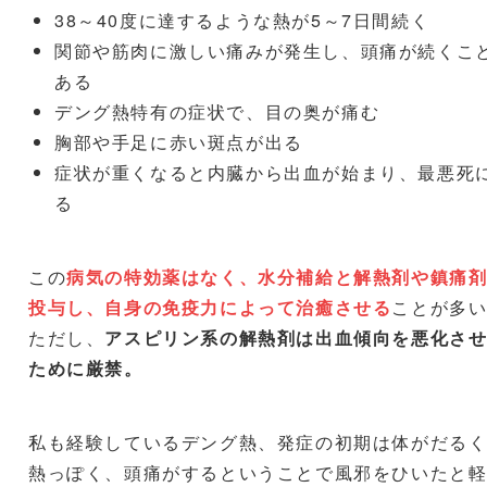
38～40度に達するような熱が5～7日間続く
関節や筋肉に激しい痛みが発生し、頭痛が続くこ
ある
デング熱特有の症状で、目の奥が痛む
胸部や手足に赤い斑点が出る
症状が重くなると内臓から出血が始まり、最悪死
る
この
病気の特効薬はなく、水分補給と解熱剤や鎮痛
投与し、自身の免疫力によって治癒させる
ことが多
ただし、
アスピリン系の解熱剤は出血傾向を悪化さ
ために厳禁。
私も経験しているデング熱、発症の初期は体がだる
熱っぽく、頭痛がするということで風邪をひいたと