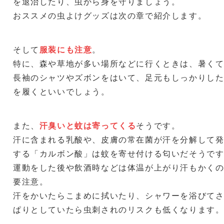
を退治したり、虫から身を守りましょう。
おススメの虫よけグッズは次の章で紹介します。
そして
服装にも注意
。
特に、森や草地が多い場所などに行くときは、暑く
長袖のシャツやズボンをはいて、足元もしっかりし
を履くといいでしょう。
また、
汗臭いと蚊は寄ってくる
そうです。
汗に含まれる乳酸や、皮膚の常在菌が汗を分解して
する「カルボン酸」は蚊を寄せ付ける匂いだそうで
運動をした後や飲酒時などは体温が上がり汗もかく
要注意。
汗をかいたらこまめに拭いたり、シャワーを浴びて
ぱりとしていたら虫刺されのリスクも低くなります