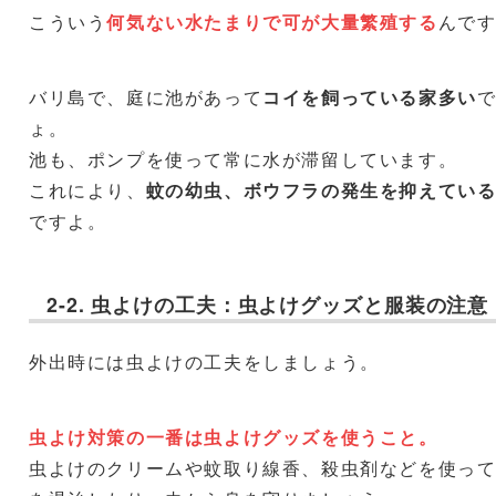
こういう
何気ない水たまりで可が大量繁殖する
んで
バリ島で、庭に池があって
コイを飼っている家多い
ょ。
池も、ポンプを使って常に水が滞留しています。
これにより、
蚊の幼虫、ボウフラの発生を抑えてい
ですよ。
2-2. 虫よけの工夫：虫よけグッズと服装の注意
外出時には虫よけの工夫をしましょう。
虫よけ対策の一番は虫よけグッズを使うこと。
虫よけのクリームや蚊取り線香、殺虫剤などを使っ