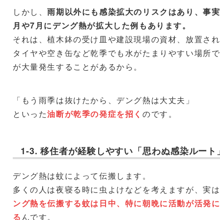
しかし、
雨期以外にも感染拡大のリスクはあり、事実
月や7月にデング熱が拡大した例もあります。
それは、植木鉢の受け皿や建設現場の資材、放置さ
タイヤや空き缶など乾季でも水がたまりやすい場所
が大量発生することがあるから。
「もう雨季は抜けたから、デング熱は大丈夫」
といった
油断が乾季の発症を招く
のです。
1-3. 移住者が経験しやすい「思わぬ感染ルート
デング熱は蚊によって伝搬します。
多くの人は夜寝る時に虫よけなどを考えますが、実
ング熱を伝搬する蚊は日中、特に朝晩に活動が活発
る
んです。