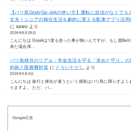
【バリ島Grab/Go-Jekの使い方】運転に自信がなくても
丈夫！シニアの移住生活を劇的に変える配車アプリ活用
に
sawo
より
2026年6月29日
こんにちは Gojekは1度も使った事が無いんですが、もし渡Bali
来た場合滞…
バリ島移住のリアル：年金生活を守る「攻めと守り」の
約術と医療費対策
に
とりいただし
より
2026年5月4日
こんにちは 旅行と移住が違うという感覚はバリ島に限らずよく
りますよ。 ただ、バ…
Google広告