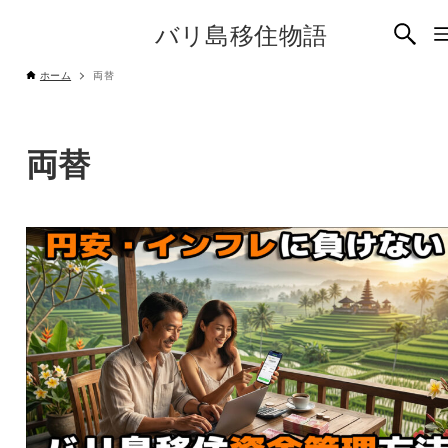
バリ島移住物語
ホーム
両替
両替