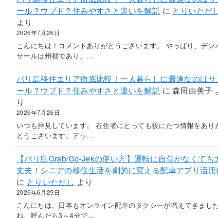
ール？ウブド？住みやすさと違いを解説
に
とりいただ
より
2026年7月26日
こんにちは！コメントありがとうございます。 やっぱり、デン
サールは州都であり、…
バリ島移住エリア徹底比較！一人暮らしに最適なのはサ
ール？ウブド？住みやすさと違いを解説
に
森田由美子
り
2026年7月26日
いつも拝見しています。 在住者にとっても役にたつ情報をあり
とうございます。アッ…
【バリ島Grab/Go-Jekの使い方】運転に自信がなくても
丈夫！シニアの移住生活を劇的に変える配車アプリ活用
に
とりいただし
より
2026年6月29日
こんにちは。日本もオンライン配車のタクシーが増えてきまし
ね。呼んだら3～4分で…