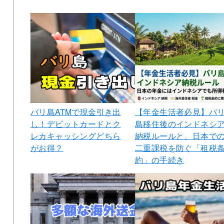
バリ島ATMで現金引き出
【年金生活者必見】バ
し！デビットカードとク
島移住後のインドネシ
レカキャッシングどちら
納税ルールと、日本で
がお得？
二重課税を防ぐ「租税
約」の手続き