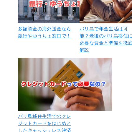
多額資金の海外送金なら
バリ島で年金生活は可
銀行やゆうちょ窓口で！
能？老後のバリ島移住
必要な資金と準備を徹
解説
バリ島移住生活でのクレ
ジットカードをはじめと
したキャッシュレス決済