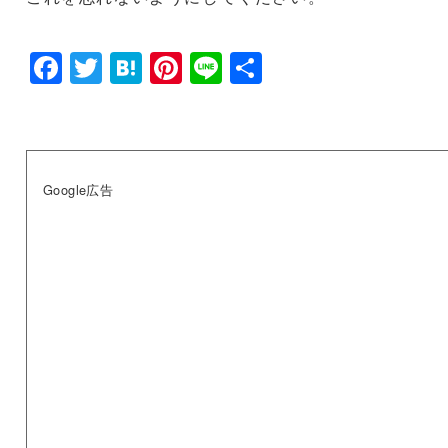
F
T
H
Pi
Li
共
a
wi
at
nt
n
有
c
tt
e
er
e
e
er
n
e
b
a
st
Google広告
o
o
k