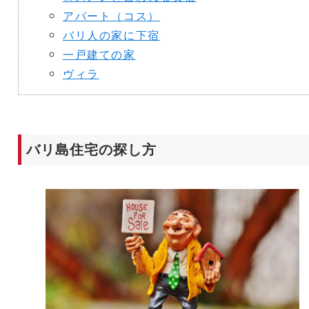
アパート（コス）
バリ人の家に下宿
一戸建ての家
ヴィラ
バリ島住宅の探し方