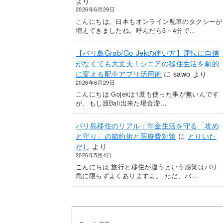
より
2026年6月29日
こんにちは。日本もオンライン配車のタクシーが
増えてきましたね。呼んだら3～4分で…
【バリ島Grab/Go-Jekの使い方】運転に自信
がなくても大丈夫！シニアの移住生活を劇的
に変える配車アプリ活用術
に
sawo
より
2026年6月29日
こんにちは Gojekは1度も使った事が無いんです
が、もし渡Bali出来た場合滞…
バリ島移住のリアル：年金生活を守る「攻め
と守り」の節約術と医療費対策
に
とりいた
だし
より
2026年5月4日
こんにちは 旅行と移住が違うという感覚はバリ
島に限らずよくありますよ。 ただ、バ…