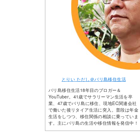
とりい ただし＠バリ島移住生活
バリ島移住生活18年目のブロガー＆
YouTuber。41歳でサラリーマン生活を卒
業、47歳でバリ島に移住、現地EC関連会社
で働いた後リタイア生活に突入。普段は年金
生活をしつつ、移住関係の相談に乗っていま
す。主にバリ島の生活や移住情報を発信中！