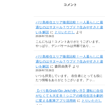
コメント
バリ島移住エリア徹底比較！一人暮らしに最
適なのはサヌール？ウブド？住みやすさと違
いを解説
に
とりいただし
より
2026年7月26日
こんにちは！コメントありがとうございます。
やっぱり、デンパサールは州都であり、…
バリ島移住エリア徹底比較！一人暮らしに最
適なのはサヌール？ウブド？住みやすさと違
いを解説
に
森田由美子
より
2026年7月26日
いつも拝見しています。 在住者にとっても役に
たつ情報をありがとうございます。アッ…
【バリ島Grab/Go-Jekの使い方】運転に自信
がなくても大丈夫！シニアの移住生活を劇的
に変える配車アプリ活用術
に
とりいただし