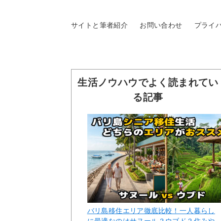
サイトと筆者紹介
お問い合わせ
プライ
生活ノウハウでよく読まれてい
る記事
バリ島移住エリア徹底比較！一人暮らし
に最適なのはサヌール？ウブド？住みや