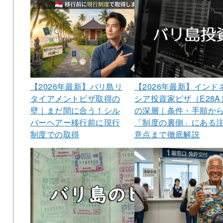
【2026年最新】バリ島リ
【2026年最新】インド
タイアメントビザ取得の
シア投資家ビザ（E28A
壁｜まだ間に合う！シル
の深層｜条件・手順か
バーヘアー移行前に現行
「制度の裏側」にある
制度での取得
意点まで徹底解説