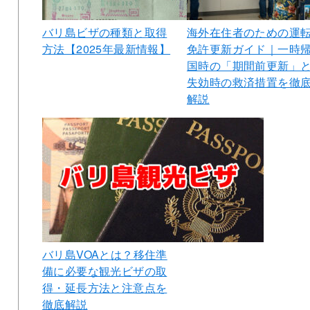
バリ島ビザの種類と取得
海外在住者のための運
方法【2025年最新情報】
免許更新ガイド｜一時
国時の「期間前更新」
失効時の救済措置を徹
解説
バリ島VOAとは？移住準
備に必要な観光ビザの取
得・延長方法と注意点を
徹底解説