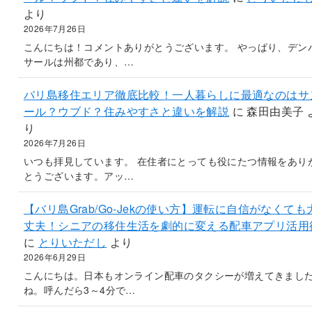
より
2026年7月26日
こんにちは！コメントありがとうございます。 やっぱり、デン
サールは州都であり、…
バリ島移住エリア徹底比較！一人暮らしに最適なのはサ
ール？ウブド？住みやすさと違いを解説
に
森田由美子
り
2026年7月26日
いつも拝見しています。 在住者にとっても役にたつ情報をあり
とうございます。アッ…
【バリ島Grab/Go-Jekの使い方】運転に自信がなくても
丈夫！シニアの移住生活を劇的に変える配車アプリ活用
に
とりいただし
より
2026年6月29日
こんにちは。日本もオンライン配車のタクシーが増えてきまし
ね。呼んだら3～4分で…