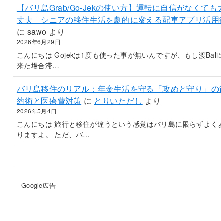
【バリ島Grab/Go-Jekの使い方】運転に自信がなくても
丈夫！シニアの移住生活を劇的に変える配車アプリ活用
に
sawo
より
2026年6月29日
こんにちは Gojekは1度も使った事が無いんですが、もし渡Bali
来た場合滞…
バリ島移住のリアル：年金生活を守る「攻めと守り」の
約術と医療費対策
に
とりいただし
より
2026年5月4日
こんにちは 旅行と移住が違うという感覚はバリ島に限らずよく
りますよ。 ただ、バ…
Google広告