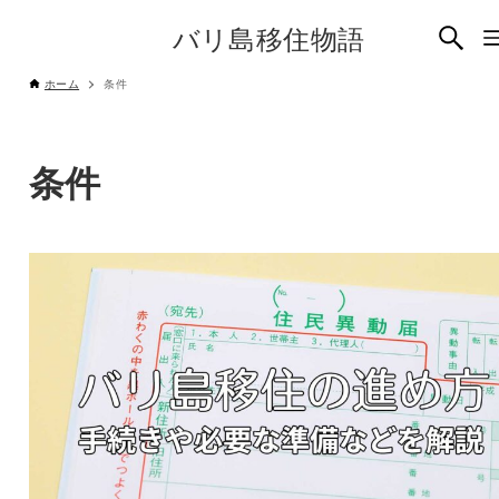
バリ島移住物語
ホーム
条件
条件