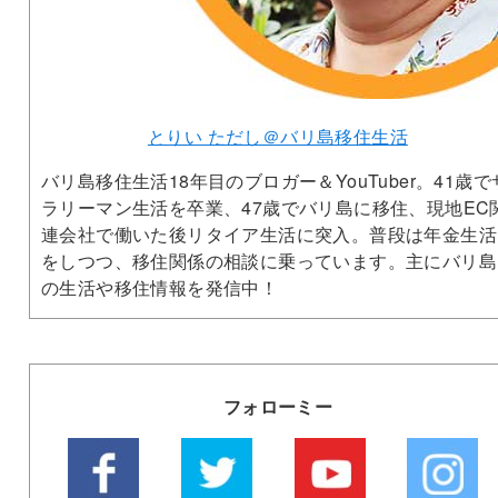
とりい ただし＠バリ島移住生活
バリ島移住生活18年目のブロガー＆YouTuber。41歳で
ラリーマン生活を卒業、47歳でバリ島に移住、現地EC
連会社で働いた後リタイア生活に突入。普段は年金生活
をしつつ、移住関係の相談に乗っています。主にバリ島
の生活や移住情報を発信中！
フォローミー