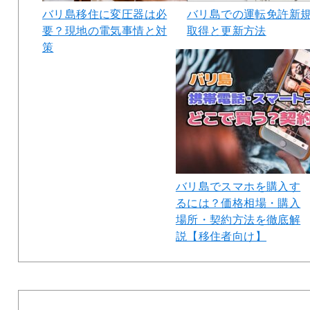
バリ島移住に変圧器は必
バリ島での運転免許新
要？現地の電気事情と対
取得と更新方法
策
バリ島でスマホを購入す
るには？価格相場・購入
場所・契約方法を徹底解
説【移住者向け】