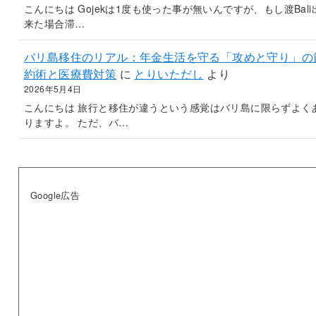
こんにちは Gojekは1度も使った事が無いんですが、もし渡Bali
来た場合滞…
バリ島移住のリアル：年金生活を守る「攻めと守り」の
約術と医療費対策
に
とりいただし
より
2026年5月4日
こんにちは 旅行と移住が違うという感覚はバリ島に限らずよく
りますよ。 ただ、バ…
Google広告