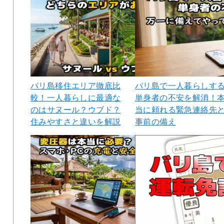
バリ島移住エリア徹底比
バリ島で一人暮らしす
較！一人暮らしに最適な
単身者の不安を解消！
のはサヌール？ウブド？
当に頼れる緊急連絡先
住みやすさと違いを解説
事前の備え