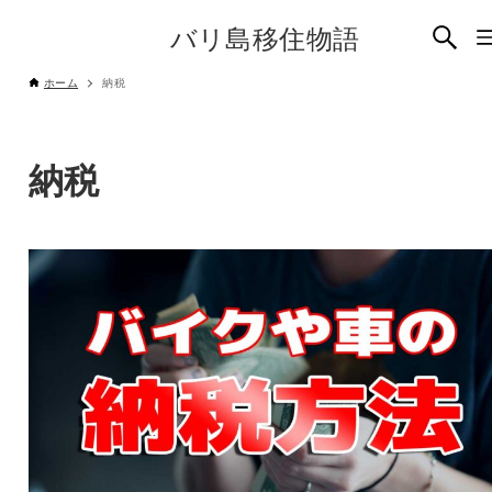
バリ島移住物語
ホーム
納税
納税