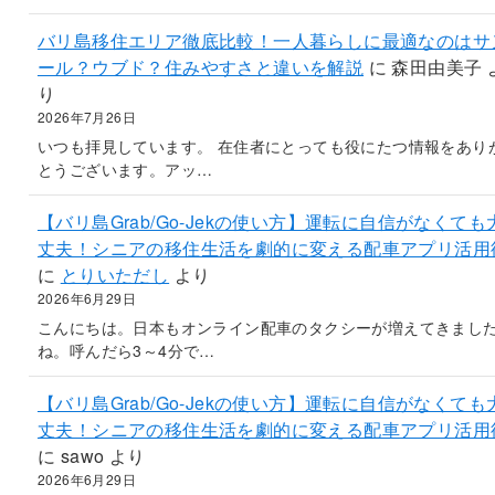
バリ島移住エリア徹底比較！一人暮らしに最適なのはサ
ール？ウブド？住みやすさと違いを解説
に
森田由美子
り
2026年7月26日
いつも拝見しています。 在住者にとっても役にたつ情報をあり
とうございます。アッ…
【バリ島Grab/Go-Jekの使い方】運転に自信がなくても
丈夫！シニアの移住生活を劇的に変える配車アプリ活用
に
とりいただし
より
2026年6月29日
こんにちは。日本もオンライン配車のタクシーが増えてきまし
ね。呼んだら3～4分で…
【バリ島Grab/Go-Jekの使い方】運転に自信がなくても
丈夫！シニアの移住生活を劇的に変える配車アプリ活用
に
sawo
より
2026年6月29日