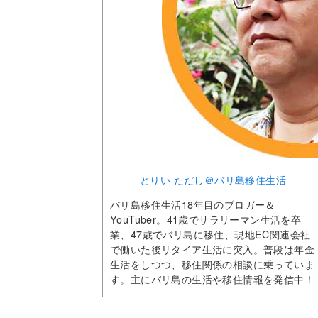
とりい ただし＠バリ島移住生活
バリ島移住生活18年目のブロガー＆
YouTuber。41歳でサラリーマン生活を卒
業、47歳でバリ島に移住、現地EC関連会社
で働いた後リタイア生活に突入。普段は年金
生活をしつつ、移住関係の相談に乗っていま
す。主にバリ島の生活や移住情報を発信中！