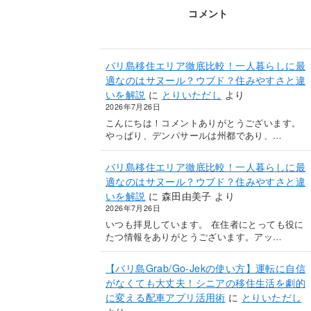
コメント
バリ島移住エリア徹底比較！一人暮らしに最
適なのはサヌール？ウブド？住みやすさと違
いを解説
に
とりいただし
より
2026年7月26日
こんにちは！コメントありがとうございます。
やっぱり、デンパサールは州都であり、…
バリ島移住エリア徹底比較！一人暮らしに最
適なのはサヌール？ウブド？住みやすさと違
いを解説
に
森田由美子
より
2026年7月26日
いつも拝見しています。 在住者にとっても役に
たつ情報をありがとうございます。アッ…
【バリ島Grab/Go-Jekの使い方】運転に自信
がなくても大丈夫！シニアの移住生活を劇的
に変える配車アプリ活用術
に
とりいただし