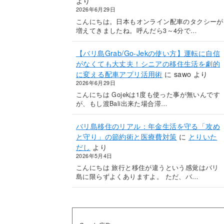
より
2026年6月29日
こんにちは。日本もオンライン配車のタクシーが
増えてきましたね。呼んだら3～4分で…
【バリ島Grab/Go-Jekの使い方】運転に自信
がなくても大丈夫！シニアの移住生活を劇的
に変える配車アプリ活用術
に
sawo
より
2026年6月29日
こんにちは Gojekは1度も使った事が無いんです
が、もし渡Bali出来た場合滞…
バリ島移住のリアル：年金生活を守る「攻め
と守り」の節約術と医療費対策
に
とりいた
だし
より
2026年5月4日
こんにちは 旅行と移住が違うという感覚はバリ
島に限らずよくありますよ。 ただ、バ…