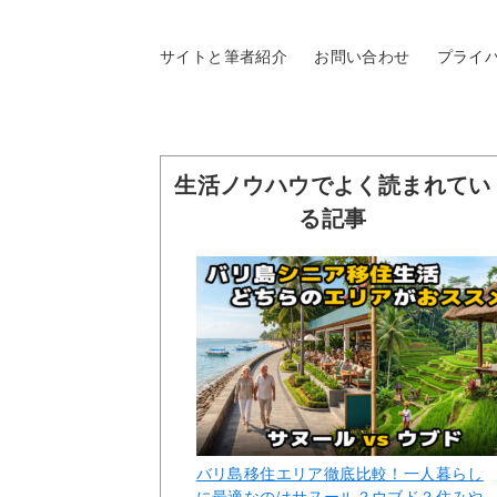
サイトと筆者紹介
お問い合わせ
プライ
生活ノウハウでよく読まれてい
る記事
バリ島移住エリア徹底比較！一人暮らし
に最適なのはサヌール？ウブド？住みや