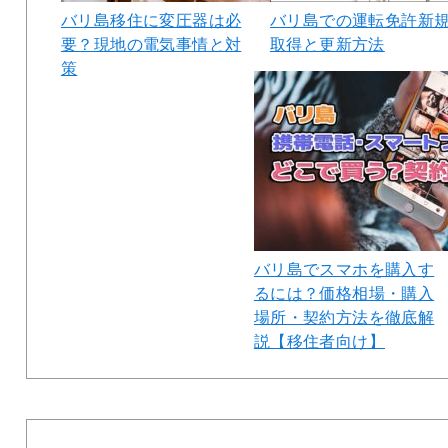
バリ島移住に変圧器は必
バリ島での運転免許新
要？現地の電気事情と対
取得と更新方法
策
バリ島でスマホを購入す
るには？価格相場・購入
場所・契約方法を徹底解
説【移住者向け】