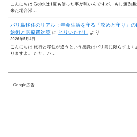
こんにちは Gojekは1度も使った事が無いんですが、もし渡Bali
来た場合滞…
バリ島移住のリアル：年金生活を守る「攻めと守り」の
約術と医療費対策
に
とりいただし
より
2026年5月4日
こんにちは 旅行と移住が違うという感覚はバリ島に限らずよく
りますよ。 ただ、バ…
Google広告