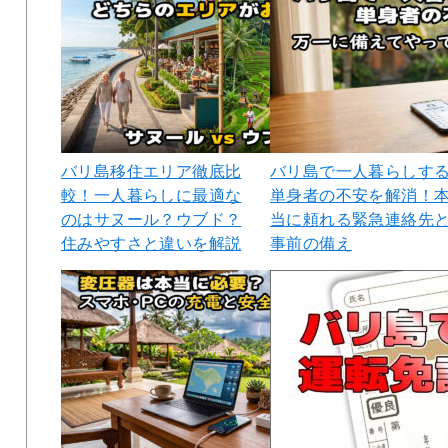
バリ島移住エリア徹底比
バリ島で一人暮らしす
較！一人暮らしに最適な
単身者の不安を解消！
のはサヌール？ウブド？
当に頼れる緊急連絡先
住みやすさと違いを解説
事前の備え