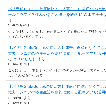
バリ島移住エリア徹底比較！一人暮らしに最適なのはサ
ール？ウブド？住みやすさと違いを解説
に
森田由美子
り
2026年7月26日
いつも拝見しています。 在住者にとっても役にたつ情報をあり
とうございます。アッ…
【バリ島Grab/Go-Jekの使い方】運転に自信がなくても
丈夫！シニアの移住生活を劇的に変える配車アプリ活用
に
とりいただし
より
2026年6月29日
こんにちは。日本もオンライン配車のタクシーが増えてきまし
ね。呼んだら3～4分で…
【バリ島Grab/Go-Jekの使い方】運転に自信がなくても
丈夫！シニアの移住生活を劇的に変える配車アプリ活用
に
sawo
より
2026年6月29日