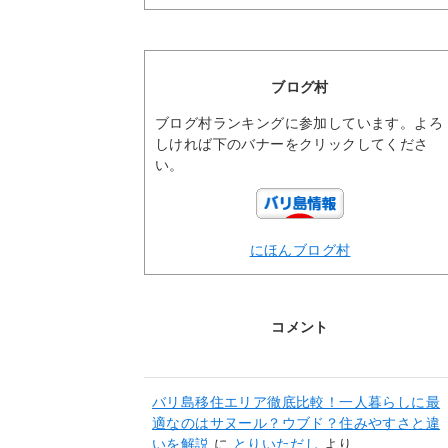
ブログ村
ブログ村ランキングに参加しています。よろ
しければ下のバナーをクリックしてくださ
い。
にほんブログ村
コメント
バリ島移住エリア徹底比較！一人暮らしに最
適なのはサヌール？ウブド？住みやすさと違
いを解説
に
とりいただし
より