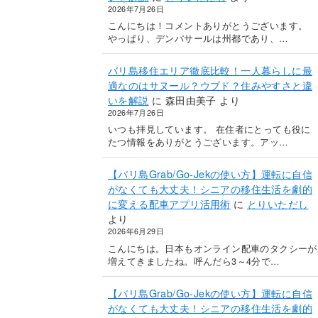
2026年7月26日
こんにちは！コメントありがとうございます。
やっぱり、デンパサールは州都であり、…
バリ島移住エリア徹底比較！一人暮らしに最
適なのはサヌール？ウブド？住みやすさと違
いを解説
に
森田由美子
より
2026年7月26日
いつも拝見しています。 在住者にとっても役に
たつ情報をありがとうございます。アッ…
【バリ島Grab/Go-Jekの使い方】運転に自信
がなくても大丈夫！シニアの移住生活を劇的
に変える配車アプリ活用術
に
とりいただし
より
2026年6月29日
こんにちは。日本もオンライン配車のタクシーが
増えてきましたね。呼んだら3～4分で…
【バリ島Grab/Go-Jekの使い方】運転に自信
がなくても大丈夫！シニアの移住生活を劇的