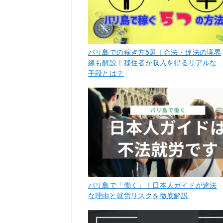
バリ島での稼ぎ方5選｜合法・違法の境界
線も解説！移住者が収入を得るリアルな
手段とは？
バリ島で「働く」｜日本人ガイドが違法
な理由と就労リスクを徹底解説