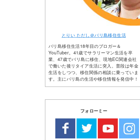
とりい ただし＠バリ島移住生活
バリ島移住生活18年目のブロガー＆
YouTuber。41歳でサラリーマン生活を卒
業、47歳でバリ島に移住、現地EC関連会社
で働いた後リタイア生活に突入。普段は年金
生活をしつつ、移住関係の相談に乗っていま
す。主にバリ島の生活や移住情報を発信中！
フォローミー