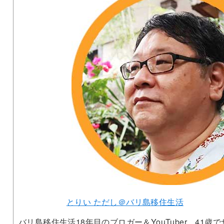
とりい ただし＠バリ島移住生活
バリ島移住生活18年目のブロガー＆YouTuber。41歳で