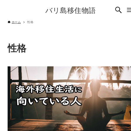
バリ島移住物語
ホーム
性格
性格