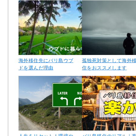
海外移住先にバリ島ウブ
孤独死対策として海外
ドを選んだ理由
住をおススメします
人生をリセット！環境や
バリ島移住のリアル｜