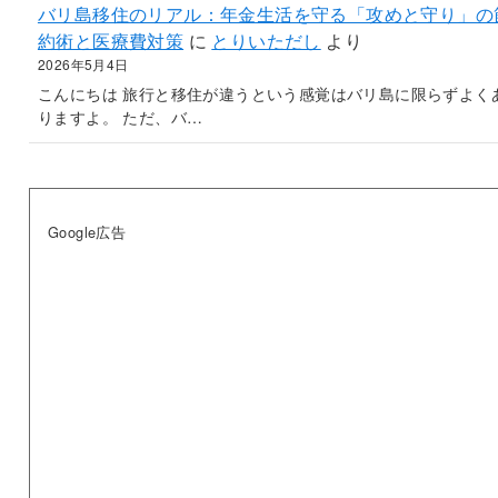
バリ島移住のリアル：年金生活を守る「攻めと守り」の
約術と医療費対策
に
とりいただし
より
2026年5月4日
こんにちは 旅行と移住が違うという感覚はバリ島に限らずよく
りますよ。 ただ、バ…
Google広告