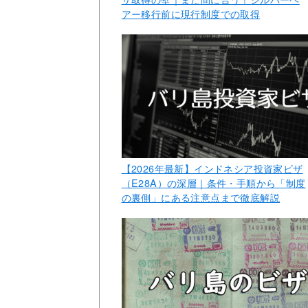
アー移行前に現行制度での取得
【2026年最新】インドネシア投資家ビザ
（E28A）の深層｜条件・手順から「制度
の裏側」にある注意点まで徹底解説