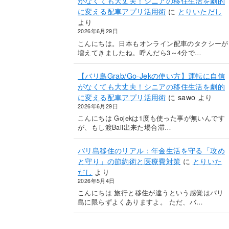
がなくても大丈夫！シニアの移住生活を劇的
に変える配車アプリ活用術
に
とりいただし
より
2026年6月29日
こんにちは。日本もオンライン配車のタクシーが
増えてきましたね。呼んだら3～4分で…
【バリ島Grab/Go-Jekの使い方】運転に自信
がなくても大丈夫！シニアの移住生活を劇的
に変える配車アプリ活用術
に
sawo
より
2026年6月29日
こんにちは Gojekは1度も使った事が無いんです
が、もし渡Bali出来た場合滞…
バリ島移住のリアル：年金生活を守る「攻め
と守り」の節約術と医療費対策
に
とりいた
だし
より
2026年5月4日
こんにちは 旅行と移住が違うという感覚はバリ
島に限らずよくありますよ。 ただ、バ…