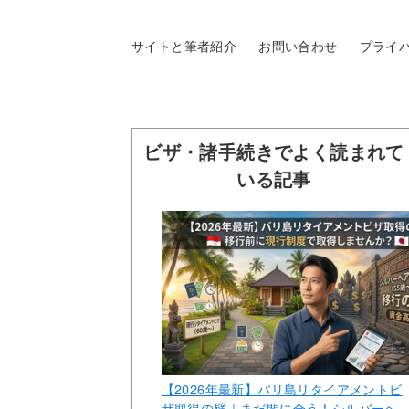
サイトと筆者紹介
お問い合わせ
プライ
ビザ・諸手続きでよく読まれて
いる記事
【2026年最新】バリ島リタイアメントビ
ザ取得の壁｜まだ間に合う！シルバーヘ