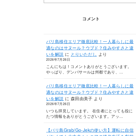
コメント
バリ島移住エリア徹底比較！一人暮らしに最
適なのはサヌール？ウブド？住みやすさと違
いを解説
に
とりいただし
より
2026年7月26日
こんにちは！コメントありがとうございます。
やっぱり、デンパサールは州都であり、…
バリ島移住エリア徹底比較！一人暮らしに最
適なのはサヌール？ウブド？住みやすさと違
いを解説
に
森田由美子
より
2026年7月26日
いつも拝見しています。 在住者にとっても役に
たつ情報をありがとうございます。アッ…
【バリ島Grab/Go-Jekの使い方】運転に自信