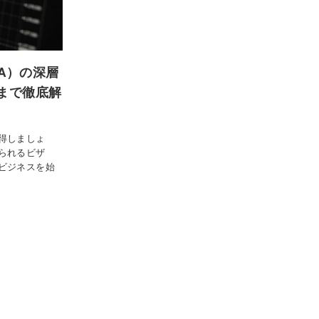
8A）の深層
まで徹底解
得しましょ
られるビザ
ビジネスを始