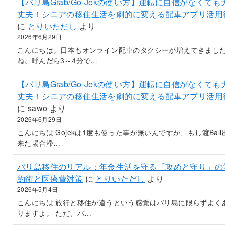
【バリ島Grab/Go-Jekの使い方】運転に自信がなくても
丈夫！シニアの移住生活を劇的に変える配車アプリ活用
に
とりいただし
より
2026年6月29日
こんにちは。日本もオンライン配車のタクシーが増えてきまし
ね。呼んだら3～4分で…
【バリ島Grab/Go-Jekの使い方】運転に自信がなくても
丈夫！シニアの移住生活を劇的に変える配車アプリ活用
に
sawo
より
2026年6月29日
こんにちは Gojekは1度も使った事が無いんですが、もし渡Bali
来た場合滞…
バリ島移住のリアル：年金生活を守る「攻めと守り」の
約術と医療費対策
に
とりいただし
より
2026年5月4日
こんにちは 旅行と移住が違うという感覚はバリ島に限らずよく
りますよ。 ただ、バ…