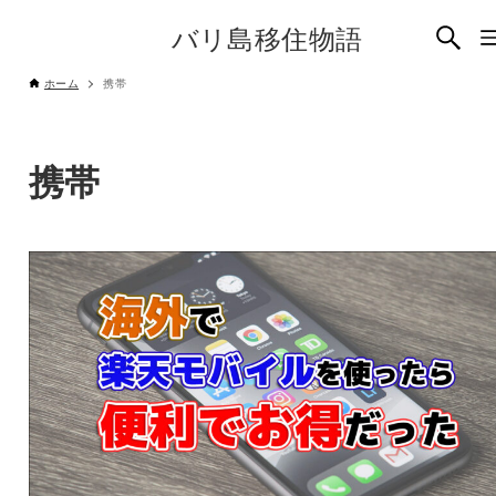
バリ島移住物語
ホーム
携帯
携帯