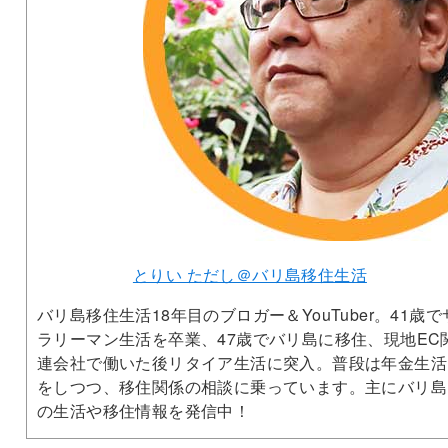
とりい ただし＠バリ島移住生活
バリ島移住生活18年目のブロガー＆YouTuber。41歳で
ラリーマン生活を卒業、47歳でバリ島に移住、現地EC
連会社で働いた後リタイア生活に突入。普段は年金生活
をしつつ、移住関係の相談に乗っています。主にバリ島
の生活や移住情報を発信中！