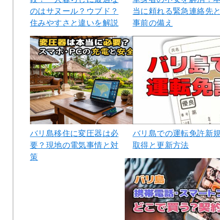
のはサヌール？ウブド？
当に頼れる緊急連絡先
住みやすさと違いを解説
事前の備え
バリ島移住に変圧器は必
バリ島での運転免許新
要？現地の電気事情と対
取得と更新方法
策