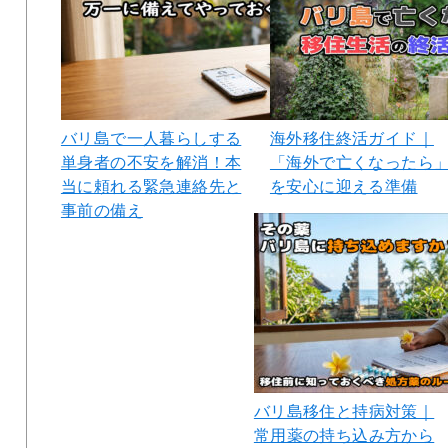
バリ島で一人暮らしする
海外移住終活ガイド｜
単身者の不安を解消！本
「海外で亡くなったら
当に頼れる緊急連絡先と
を安心に迎える準備
事前の備え
バリ島移住と持病対策｜
常用薬の持ち込み方から