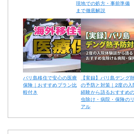
現地での処方・事前準備
まで徹底解説
バリ島移住で安心の医療
【実録】バリ島デング
保険｜おすすめプラン比
の予防と対策｜2度の入
較付き
経験から語るおすすめ
虫除け・病院・保険の
アル