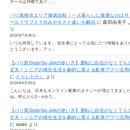
サールは州都であり、…
バリ島移住エリア徹底比較！一人暮らしに最適なのはサ
ール？ウブド？住みやすさと違いを解説
に
森田由美子
り
2026年7月26日
いつも拝見しています。 在住者にとっても役にたつ情報をあり
とうございます。アッ…
【バリ島Grab/Go-Jekの使い方】運転に自信がなくても
丈夫！シニアの移住生活を劇的に変える配車アプリ活用
に
とりいただし
より
2026年6月29日
こんにちは。日本もオンライン配車のタクシーが増えてきまし
ね。呼んだら3～4分で…
【バリ島Grab/Go-Jekの使い方】運転に自信がなくても
丈夫！シニアの移住生活を劇的に変える配車アプリ活用
に
sawo
より