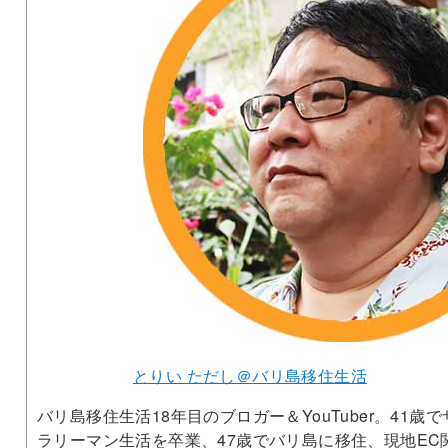
とりい ただし＠バリ島移住生活
バリ島移住生活18年目のブロガー＆YouTuber。41歳で
ラリーマン生活を卒業、47歳でバリ島に移住、現地EC