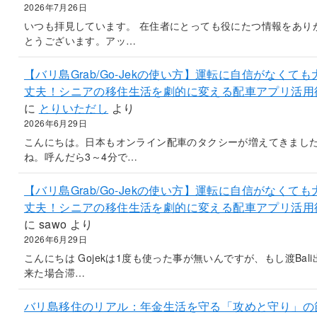
2026年7月26日
いつも拝見しています。 在住者にとっても役にたつ情報をあり
とうございます。アッ…
【バリ島Grab/Go-Jekの使い方】運転に自信がなくても
丈夫！シニアの移住生活を劇的に変える配車アプリ活用
に
とりいただし
より
2026年6月29日
こんにちは。日本もオンライン配車のタクシーが増えてきまし
ね。呼んだら3～4分で…
【バリ島Grab/Go-Jekの使い方】運転に自信がなくても
丈夫！シニアの移住生活を劇的に変える配車アプリ活用
に
sawo
より
2026年6月29日
こんにちは Gojekは1度も使った事が無いんですが、もし渡Bali
来た場合滞…
バリ島移住のリアル：年金生活を守る「攻めと守り」の