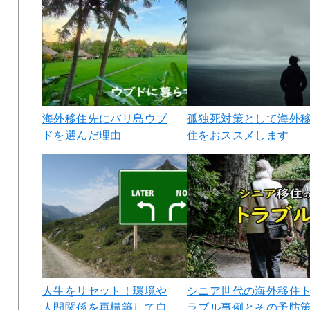
海外移住先にバリ島ウブ
孤独死対策として海外
ドを選んだ理由
住をおススメします
人生をリセット！環境や
シニア世代の海外移住
人間関係を再構築して自
ラブル事例とその予防