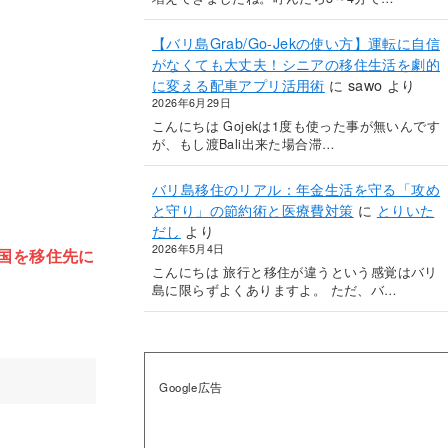
【バリ島Grab/Go-Jekの使い方】運転に自信
がなくても大丈夫！シニアの移住生活を劇的
に変える配車アプリ活用術
に
sawo
より
2026年6月29日
こんにちは Gojekは1度も使った事が無いんです
が、もし渡Bali出来た場合滞…
バリ島移住のリアル：年金生活を守る「攻め
と守り」の節約術と医療費対策
に
とりいた
だし
より
2026年5月4日
国を移住先に
こんにちは 旅行と移住が違うという感覚はバリ
島に限らずよくありますよ。 ただ、バ…
Google広告