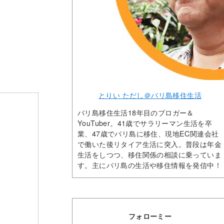
とりい ただし＠バリ島移住生活
バリ島移住生活18年目のブロガー＆
YouTuber。41歳でサラリーマン生活を卒
業、47歳でバリ島に移住、現地EC関連会社
で働いた後リタイア生活に突入。普段は年金
生活をしつつ、移住関係の相談に乗っていま
す。主にバリ島の生活や移住情報を発信中！
フォローミー