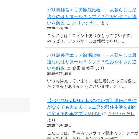
バリ島移住エリア徹底比較！一人暮らしに最
適なのはサヌール？ウブド？住みやすさと違
いを解説
に
とりいただし
より
2026年7月26日
こんにちは！コメントありがとうございます。
やっぱり、デンパサールは州都であり、…
バリ島移住エリア徹底比較！一人暮らしに最
適なのはサヌール？ウブド？住みやすさと違
いを解説
に
森田由美子
より
2026年7月26日
いつも拝見しています。 在住者にとっても役に
たつ情報をありがとうございます。アッ…
【バリ島Grab/Go-Jekの使い方】運転に自信
がなくても大丈夫！シニアの移住生活を劇的
に変える配車アプリ活用術
に
とりいただし
より
2026年6月29日
こんにちは。日本もオンライン配車のタクシーが
増えてきましたね。呼んだら3～4分で…