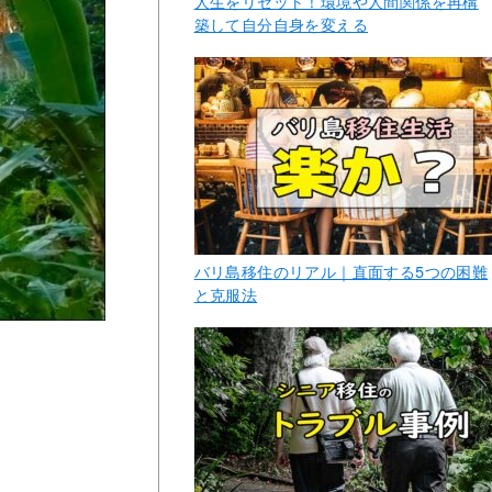
人生をリセット！環境や人間関係を再構
築して自分自身を変える
バリ島移住のリアル｜直面する5つの困難
と克服法