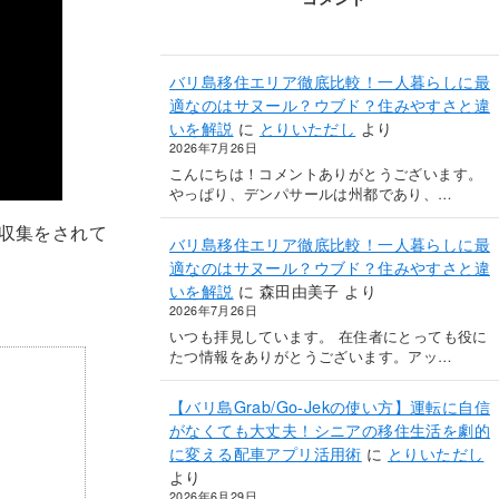
バリ島移住エリア徹底比較！一人暮らしに最
適なのはサヌール？ウブド？住みやすさと違
いを解説
に
とりいただし
より
2026年7月26日
こんにちは！コメントありがとうございます。
やっぱり、デンパサールは州都であり、…
報収集をされて
バリ島移住エリア徹底比較！一人暮らしに最
適なのはサヌール？ウブド？住みやすさと違
いを解説
に
森田由美子
より
2026年7月26日
いつも拝見しています。 在住者にとっても役に
たつ情報をありがとうございます。アッ…
【バリ島Grab/Go-Jekの使い方】運転に自信
がなくても大丈夫！シニアの移住生活を劇的
に変える配車アプリ活用術
に
とりいただし
より
2026年6月29日