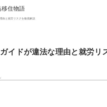
島移住物語
理由と就労リスクを徹底解説
人ガイドが違法な理由と就労リ
し