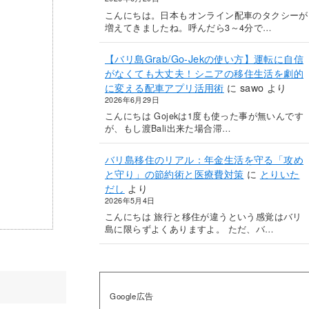
こんにちは。日本もオンライン配車のタクシーが
増えてきましたね。呼んだら3～4分で…
【バリ島Grab/Go-Jekの使い方】運転に自信
がなくても大丈夫！シニアの移住生活を劇的
に変える配車アプリ活用術
に
sawo
より
2026年6月29日
こんにちは Gojekは1度も使った事が無いんです
が、もし渡Bali出来た場合滞…
バリ島移住のリアル：年金生活を守る「攻め
と守り」の節約術と医療費対策
に
とりいた
だし
より
2026年5月4日
こんにちは 旅行と移住が違うという感覚はバリ
島に限らずよくありますよ。 ただ、バ…
Google広告