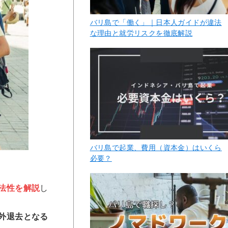
バリ島で「働く」｜日本人ガイドが違法
な理由と就労リスクを徹底解説
バリ島で起業、費用（資本金）はいくら
必要？
法性を解説
し
外
退去
となる