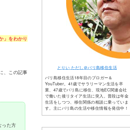
か」をわかり
とりい ただし＠バリ島移住生活
に、この記事
バリ島移住生活18年目のブロガー＆
YouTuber。41歳でサラリーマン生活を卒
業、47歳でバリ島に移住、現地EC関連会社
で働いた後リタイア生活に突入。普段は年金
生活をしつつ、移住関係の相談に乗っていま
す。主にバリ島の生活や移住情報を発信中！
なった方