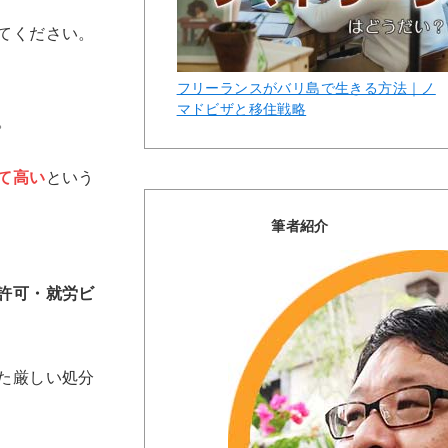
てください。
フリーランスがバリ島で生きる方法｜ノ
マドビザと移住戦略
。
て高い
という
筆者紹介
許可・就労ビ
た厳しい処分