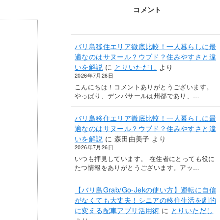
コメント
バリ島移住エリア徹底比較！一人暮らしに最
適なのはサヌール？ウブド？住みやすさと違
いを解説
に
とりいただし
より
2026年7月26日
こんにちは！コメントありがとうございます。
やっぱり、デンパサールは州都であり、…
バリ島移住エリア徹底比較！一人暮らしに最
適なのはサヌール？ウブド？住みやすさと違
いを解説
に
森田由美子
より
2026年7月26日
いつも拝見しています。 在住者にとっても役に
たつ情報をありがとうございます。アッ…
【バリ島Grab/Go-Jekの使い方】運転に自信
がなくても大丈夫！シニアの移住生活を劇的
に変える配車アプリ活用術
に
とりいただし