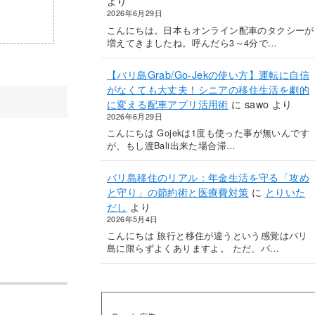
より
2026年6月29日
こんにちは。日本もオンライン配車のタクシーが
増えてきましたね。呼んだら3～4分で…
【バリ島Grab/Go-Jekの使い方】運転に自信
がなくても大丈夫！シニアの移住生活を劇的
に変える配車アプリ活用術
に
sawo
より
2026年6月29日
こんにちは Gojekは1度も使った事が無いんです
が、もし渡Bali出来た場合滞…
バリ島移住のリアル：年金生活を守る「攻め
と守り」の節約術と医療費対策
に
とりいた
だし
より
2026年5月4日
こんにちは 旅行と移住が違うという感覚はバリ
島に限らずよくありますよ。 ただ、バ…