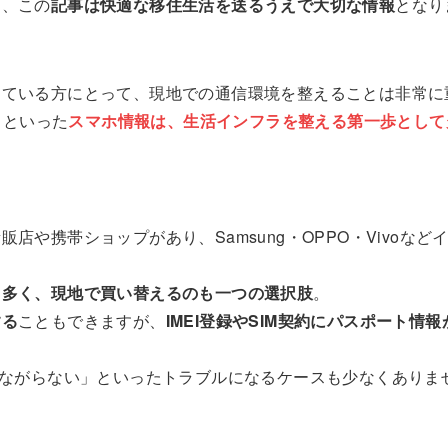
て、この
記事
は
快適な移住生活を送るうえで大切な情報
となり
している方にとって、現地での通信環境を整えることは非常に
」といった
スマホ情報は、生活インフラを整える第一歩として
や携帯ショップがあり、Samsung・OPPO・Vivoなど
も多く、現地で買い替えるのも一つの選択肢
。
する
こともできますが、
IMEI登録やSIM契約にパスポート情
つながらない」といったトラブルになるケースも少なくありま