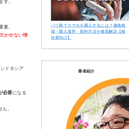
ます。
バリ島でスマホを購入するには？価格相
重要。
場・購入場所・契約方法を徹底解説【移
欠かせない情
住者向け】
インドネシア
筆者紹介
報が必要
になる
せん。