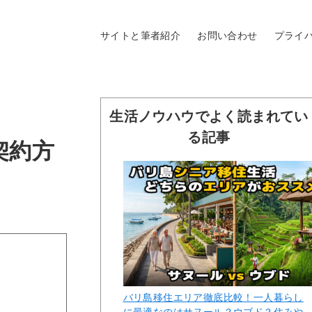
サイトと筆者紹介
お問い合わせ
プライ
生活ノウハウでよく読まれてい
る記事
契約方
バリ島移住エリア徹底比較！一人暮らし
に最適なのはサヌール？ウブド？住みや