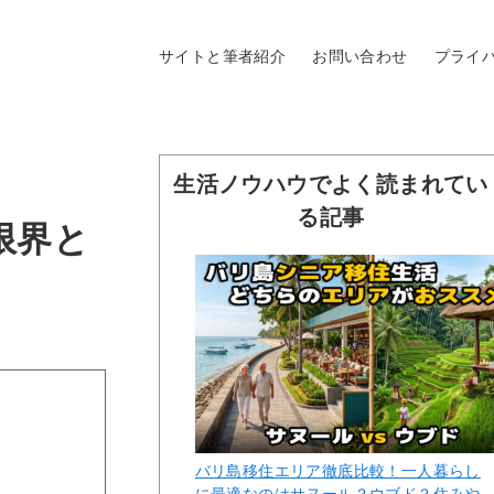
サイトと筆者紹介
お問い合わせ
プライ
生活ノウハウでよく読まれてい
る記事
限界と
バリ島移住エリア徹底比較！一人暮らし
に最適なのはサヌール？ウブド？住みや