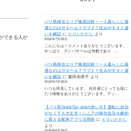
バリ島移住エリア徹底比較！一人暮らしに最
適なのはサヌール？ウブド？住みやすさと違
いを解説
に
とりいただし
より
ができる人が
2026年7月26日
こんにちは！コメントありがとうございます。
やっぱり、デンパサールは州都であり、…
バリ島移住エリア徹底比較！一人暮らしに最
適なのはサヌール？ウブド？住みやすさと違
いを解説
に
森田由美子
より
2026年7月26日
いつも拝見しています。 在住者にとっても役に
たつ情報をありがとうございます。アッ…
【バリ島Grab/Go-Jekの使い方】運転に自信
がなくても大丈夫！シニアの移住生活を劇的
に変える配車アプリ活用術
に
とりいただし
より
2026年6月29日