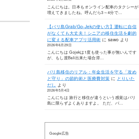
こんにちは。日本もオンライン配車のタクシーが
増えてきましたね。呼んだら3～4分で…
【バリ島Grab/Go-Jekの使い方】運転に自信
がなくても大丈夫！シニアの移住生活を劇的
に変える配車アプリ活用術
に
sawo
より
2026年6月29日
こんにちは Gojekは1度も使った事が無いんです
が、もし渡Bali出来た場合滞…
バリ島移住のリアル：年金生活を守る「攻め
と守り」の節約術と医療費対策
に
とりいた
だし
より
2026年5月4日
こんにちは 旅行と移住が違うという感覚はバリ
島に限らずよくありますよ。 ただ、バ…
Google広告