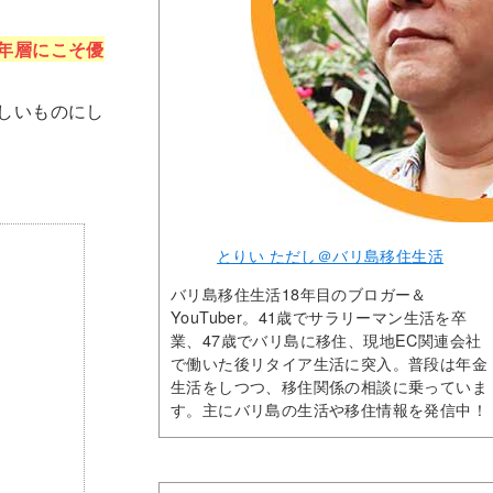
年層にこそ優
しいものにし
とりい ただし＠バリ島移住生活
バリ島移住生活18年目のブロガー＆
YouTuber。41歳でサラリーマン生活を卒
業、47歳でバリ島に移住、現地EC関連会社
で働いた後リタイア生活に突入。普段は年金
生活をしつつ、移住関係の相談に乗っていま
す。主にバリ島の生活や移住情報を発信中！